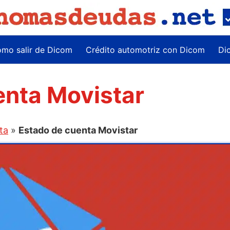
mo salir de Dicom
Crédito automotriz con Dicom
Di
enta Movistar
ta
»
Estado de cuenta Movistar