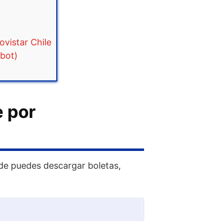
ovistar Chile
tbot)
e por
nde puedes descargar boletas,