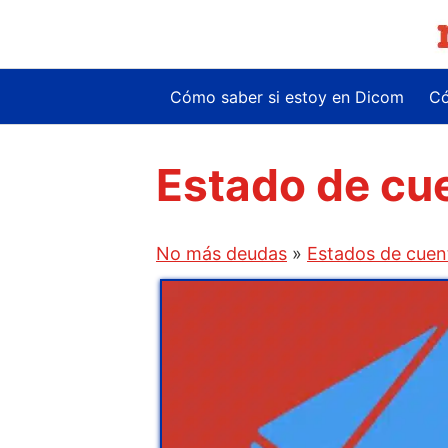
Saltar
al
contenido
Cómo saber si estoy en Dicom
Có
Estado de cu
No más deudas
»
Estados de cuen