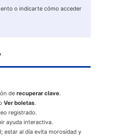
umento o indicarte cómo acceder
?
ción de
recuperar clave
.
o
Ver boletas
.
reo registrado.
r ayuda interactiva.
; estar al día evita morosidad y