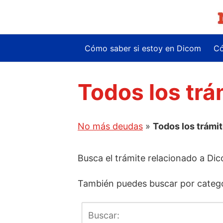
Saltar
al
contenido
Cómo saber si estoy en Dicom
Có
Todos los trá
No más deudas
»
Todos los trámi
Busca el trámite relacionado a Di
También puedes buscar por catego