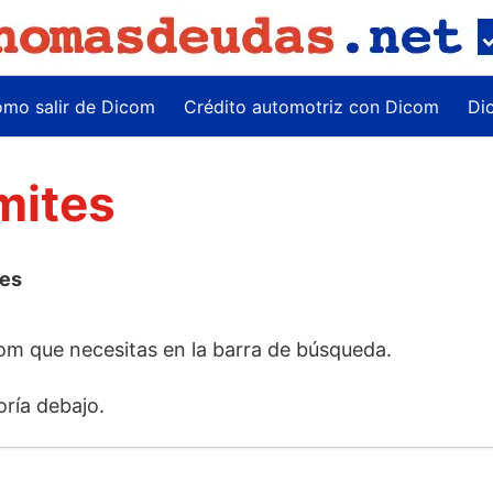
mo salir de Dicom
Crédito automotriz con Dicom
Di
mites
tes
com que necesitas en la barra de búsqueda.
ría debajo.