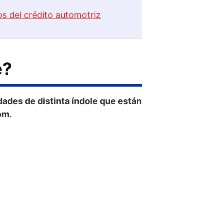
os del crédito automotriz
e?
dades de distinta índole que están
om.