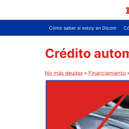
Saltar
al
contenido
Cómo saber si estoy en Dicom
Có
Crédito auto
No más deudas
»
Financiamiento