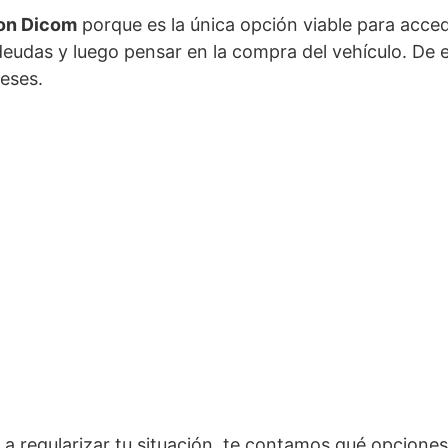
con Dicom
porque es la única opción viable para acced
eudas y luego pensar en la compra del vehículo. De 
reses.
a regularizar tu situación, te contamos qué opciones 