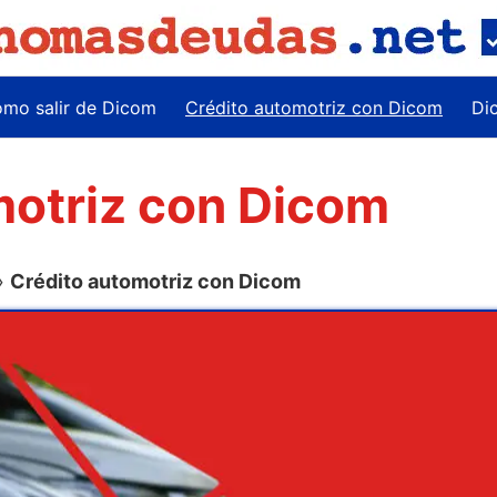
mo salir de Dicom
Crédito automotriz con Dicom
Di
motriz con Dicom
»
Crédito automotriz con Dicom