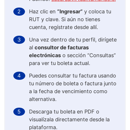
Haz clic en
“Ingresar”
y coloca tu
RUT y clave. Si aún no tienes
cuenta, regístrate desde allí.
Una vez dentro de tu perfil, dirígete
al
consultor de facturas
electrónicas
o sección “Consultas”
para ver tu boleta actual.
Puedes consultar tu factura usando
tu número de boleta o factura junto
a la fecha de vencimiento como
alternativa.
Descarga tu boleta en PDF o
visualízala directamente desde la
plataforma.