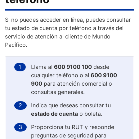
Si no puedes acceder en línea, puedes consultar
tu estado de cuenta por teléfono a través del
servicio de atención al cliente de Mundo
Pacífico.
Llama al
600 9100 100
desde
cualquier teléfono o al
600 9100
900
para atención comercial o
consultas generales.
Indica que deseas consultar tu
estado de cuenta
o boleta.
Proporciona tu RUT y responde
preguntas de seguridad para