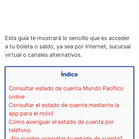
Esta guía te mostrará lo sencillo que es acceder
a tu boleta o saldo, ya sea por internet, sucursal
virtual o canales alternativos.
Índice
Consultar estado de cuenta Mundo Pacífico
online
Consultar el estado de cuenta mediante la
app para el móvil
Cómo averiguar el estado de cuenta por
teléfono
¿No puedes consultar tu estado de cuenta?