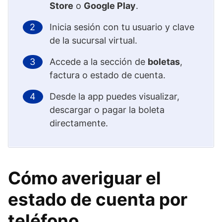
Store
o
Google Play
.
Inicia sesión con tu usuario y clave
de la sucursal virtual.
Accede a la sección de
boletas
,
factura o estado de cuenta.
Desde la app puedes visualizar,
descargar o pagar la boleta
directamente.
Cómo averiguar el
estado de cuenta por
teléfono