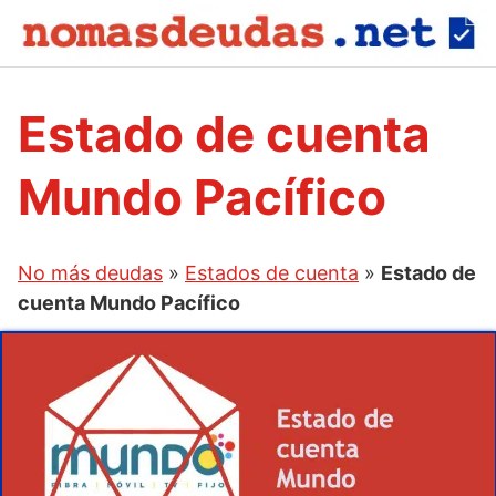
Saltar
al
contenido
Estado de cuenta
Mundo Pacífico
No más deudas
»
Estados de cuenta
»
Estado de
cuenta Mundo Pacífico