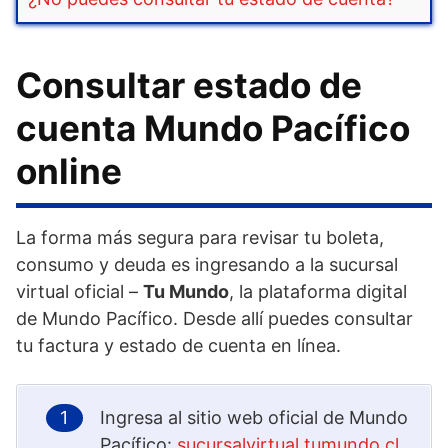
Consultar estado de
cuenta Mundo Pacífico
online
La forma más segura para revisar tu boleta,
consumo y deuda es ingresando a la sucursal
virtual oficial –
Tu Mundo
, la plataforma digital
de Mundo Pacífico. Desde allí puedes consultar
tu factura y estado de cuenta en línea.
Ingresa al sitio web oficial de Mundo
Pacífico:
sucursalvirtual.tumundo.cl