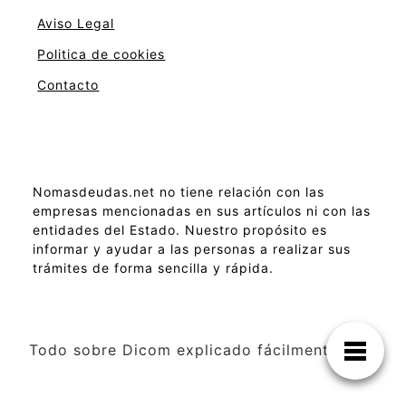
Aviso Legal
Politica de cookies
Contacto
Nomasdeudas.net no tiene relación con las
empresas mencionadas en sus artículos ni con las
entidades del Estado. Nuestro propósito es
informar y ayudar a las personas a realizar sus
trámites de forma sencilla y rápida.
Todo sobre Dicom explicado fácilmente