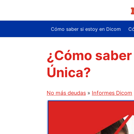
Saltar
al
contenido
Cómo saber si estoy en Dicom
Có
¿Cómo saber 
Única?
No más deudas
»
Informes Dicom