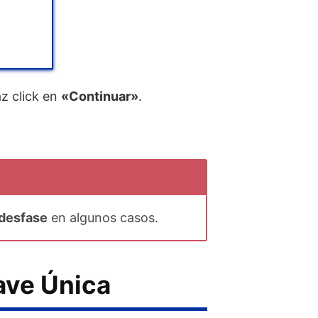
az click en
«Continuar»
.
 desfase
en algunos casos.
ave Única